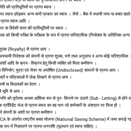
चत प्रमाण पत्र के ब्याज को पुनर्वियोजित करने पर ब्याज ।
ि की प्रतिभूतियों पर प्राप्त ब्याज ।
ं पर ब्याज छोड़कर अन्य सभी प्रकार का ब्याज । जैसे :- बैंक में स्थायी जमा या बचत खाते 
प्राप्त ब्याज आदि ।
र या विदेशी सत्ता की प्रतिभूतियों पर ब्याज ।
क को किसी परीक्षा के परीक्षक के रूप में प्राप्त पारिश्रमिक (नियोक्ता के अतिरिक्त अन्य
ुल्क (Royalty) से प्राप्त आय ।
अस्थायी निदेशक को कंपनी से प्राप्त शुल्क, भत्ते तथा अनुलाभ व अन्य कोई पारिश्रमिक 
अंशों आदि के क्रय - विक्रय हेतु किसी व्यक्ति को मिला कमीशन ।
त विनियोग, मुद्रा एवं जेवर या अघोषित (Undisclosed) साधनों से प्राप्त आय ।
्रों व पत्रिकाओं में लेख लिखने से प्राप्त आय ।
यों या विधायकों का वेतन ।
षि भूमि से आय ।
पत्ति को पूर्णतया अथवा आंशिक रूप से पुनः किराये पर उठाने (Sub - Letting) से होने
 प्रॉविडेंट फंड से प्राप्त ब्याज का वह भाग जो कर्मचारी के अंशदान पर मिला हो ।
 कंपनी के अंशों पर प्राप्त कमीशन ।
CA के अंतर्गत राष्ट्रीय बचत योजना (National Saving Scheme) में जमा कराई गई
शिक रूप में निकालने पर प्राप्त धनराशि (मूलधन एवं ब्याज सहित) ।