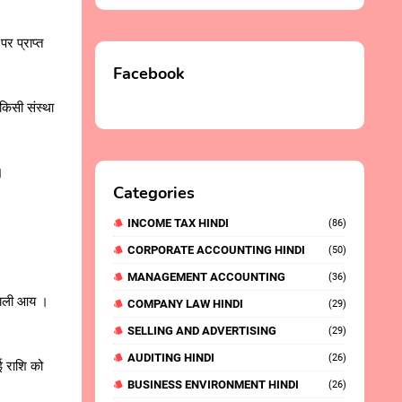
पर प्राप्त
Facebook
 किसी संस्था
।
Categories
INCOME TAX HINDI
(86)
CORPORATE ACCOUNTING HINDI
(50)
MANAGEMENT ACCOUNTING
(36)
 वाली आय ।
COMPANY LAW HINDI
(29)
SELLING AND ADVERTISING
(29)
AUDITING HINDI
(26)
 राशि को
BUSINESS ENVIRONMENT HINDI
(26)