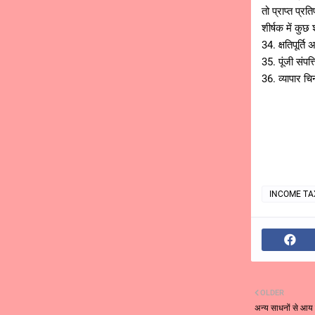
तो प्राप्त प्
शीर्षक में कुछ
34. क्षतिपूर्त
35. पूंजी संपत
36. व्यापार च
INCOME TA
OLDER
अन्य साधनों से आय