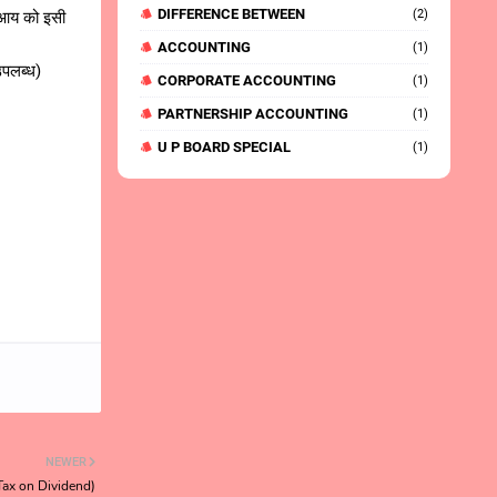
DIFFERENCE BETWEEN
(2)
ी आय को इसी
ACCOUNTING
(1)
उपलब्ध)
CORPORATE ACCOUNTING
(1)
PARTNERSHIP ACCOUNTING
(1)
U P BOARD SPECIAL
(1)
NEWER
 Tax on Dividend)