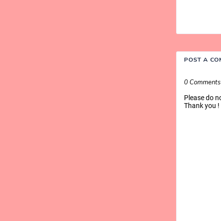
POST A C
0 Comments
Please do n
Thank you !