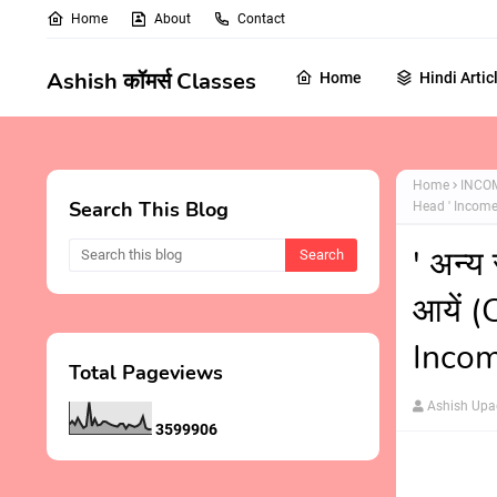
Home
About
Contact
Ashish कॉमर्स Classes
Home
Hindi Artic
Home
INCO
Search This Blog
Head ' Income
' अन्य 
आयें 
Incom
Total Pageviews
Ashish Up
3
5
9
9
9
0
6