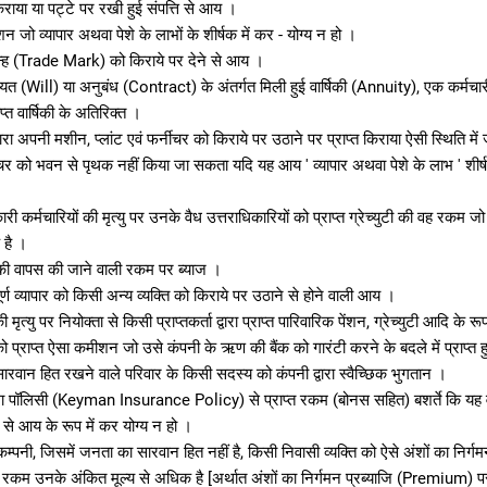
िराया या पट्टे पर रखी हुई संपत्ति से आय ।
 जो व्यापार अथवा पेशे के लाभों के शीर्षक में कर - योग्य न हो ।
िन्ह (Trade Mark) को किराये पर देने से आय ।
त (Will) या अनुबंध (Contract) के अंतर्गत मिली हुई वार्षिकी (Annuity), एक कर्मचा
ाप्त वार्षिकी के अतिरिक्त ।
ारा अपनी मशीन, प्लांट एवं फर्नीचर को किराये पर उठाने पर प्राप्त किराया ऐसी स्थिति म
नीचर को भवन से पृथक नहीं किया जा सकता यदि यह आय ' व्यापार अथवा पेशे के लाभ ' शीर्ष
री कर्मचारियों की मृत्यु पर उनके वैध उत्तराधिकारियों को प्राप्त ग्रेच्युटी की वह रकम जो
 है ।
 वापस की जाने वाली रकम पर ब्याज ।
र्ण व्यापार को किसी अन्य व्यक्ति को किराये पर उठाने से होने वाली आय ।
 मृत्यु पर नियोक्ता से किसी प्राप्तकर्ता द्वारा प्राप्त पारिवारिक पेंशन, ग्रेच्युटी आदि के र
 प्राप्त ऐसा कमीशन जो उसे कंपनी के ऋण की बैंक को गारंटी करने के बदले में प्राप्त 
सारवान हित रखने वाले परिवार के किसी सदस्य को कंपनी द्वारा स्वैच्छिक भुगतान ।
मा पॉलिसी (Keyman Insurance Policy) से प्राप्त रकम (बोनस सहित) बशर्ते कि यह
से आय के रूप में कर योग्य न हो ।
्पनी, जिसमें जनता का सारवान हित नहीं है, किसी निवासी व्यक्ति को ऐसे अंशों का निर्ग
त रकम उनके अंकित मूल्य से अधिक है [अर्थात अंशों का निर्गमन प्रब्याजि (Premium) पर