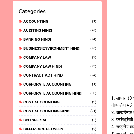
Categories
ACCOUNTING
(1)
AUDITING HINDI
(26)
BANKING HINDI
(24)
BUSINESS ENVIRONMENT HINDI
(26)
COMPANY LAW
(2)
COMPANY LAW HINDI
(29)
CONTRACT ACT HINDI
(24)
CORPORATE ACCOUNTING
(1)
CORPORATE ACCOUNTING HINDI
(50)
1. लाभांश (Di
COST ACCOUNTING
(9)
योग्य होगा भल
COST ACCOUNTING HINDI
(21)
2. आकस्मिक आय 
3. प्रतिभूतियो
DDU SPECIAL
(5)
4. राष्ट्रीय ब
DIFFERENCE BETWEEN
(2)