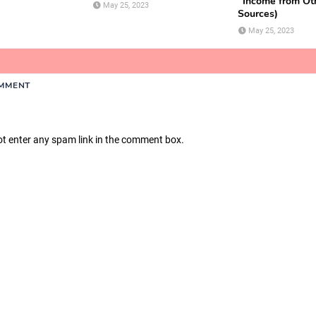
' Income from Ot
May 25, 2023
Sources)
May 25, 2023
OMMENT
ot enter any spam link in the comment box.