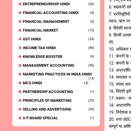
5. राष्ट्रीय ब
ENTREPRENEURSHIP HINDI
(26)
6. सहकारी समित
FINANCIAL ACCOUNTING HINDI
(4)
7. प्रतिभूतियो
ब्याज, ऋण पर 
FINANCIAL MANAGEMENT
(5)
8. विदेशी सरका
FINANCIAL MARKET
(12)
9. किसी अध्याप
GST HINDI
(24)
से)
INCOME TAX HINDI
(86)
10. अधिकार श
11. कंपनी के 
KNOWLEDGE BOOSTER
(9)
12. कंपनी के 
MANAGEMENT ACCOUNTING
(36)
13. अप्रदर्शि
MARKETING PRACTICES IN INDIA HINDI
14. समाचार पत
(14)
MCQ HINDI
(4)
15. संसद सदस्
16. विदेशी कृ
PARTNERSHIP ACCOUNTING
(1)
17. मकान - सं
PRINCIPLES OF MARKETING
(23)
18. अप्रमाणिक
SELLING AND ADVERTISING
(29)
19. निदेशक को
U P BOARD SPECIAL
(1)
20. धारा 80C
सम्पूर्ण या आं