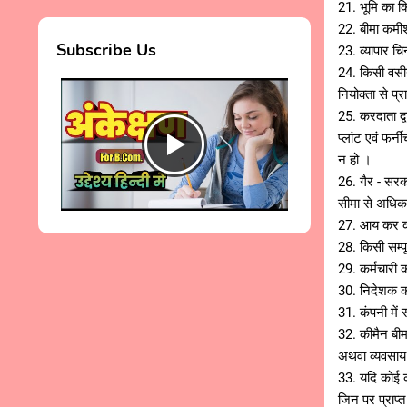
21. भूमि का क
22. बीमा कमीशन
Subscribe Us
23. व्यापार च
24. किसी वसीय
नियोक्ता से प्र
25. करदाता द्व
प्लांट एवं फर्
न हो ।
26. गैर - सरका
सीमा से अधिक
27. आय कर की
28. किसी सम्पू
29. कर्मचारी की
30. निदेशक को
31. कंपनी में 
32. कीमैन बी
अथवा व्यवसाय 
33. यदि कोई कम
जिन पर प्राप्