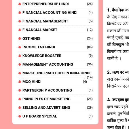
ENTREPRENEURSHIP HINDI
(26)
1. वैधानिक क
FINANCIAL ACCOUNTING HINDI
(4)
के लिए मकान के
FINANCIAL MANAGEMENT
(5)
किराये पर उठे 
FINANCIAL MARKET
(12)
मकान की मरम्म
रंगाई पुताई,
GST HINDI
(24)
की बिलकुल भी म
INCOME TAX HINDI
(86)
किराये पर उठा
KNOWLEDGE BOOSTER
(9)
जाती है ।
MANAGEMENT ACCOUNTING
(36)
2. ऋण पर ब्य
MARKETING PRACTICES IN INDIA HINDI
(14)
द्वारा स्वयं अ
MCQ HINDI
(4)
किराये पर उठा
PARTNERSHIP ACCOUNTING
(1)
PRINCIPLES OF MARKETING
(23)
A. करदाता द्वार
द्वारा स्वयं र
SELLING AND ADVERTISING
(29)
कराने, पुनर्न
U P BOARD SPECIAL
(1)
वार्षिक मूल्य 
शून्य होता है