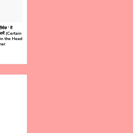
्षक ' में
आयें (Certain
in the Head
her