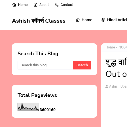
Home
About
Contact
Ashish कॉमर्स Classes
Home
Hindi Artic
Home
INCO
Search This Blog
शुद्ध व
Out o
Ashish Up
Total Pageviews
3
6
0
0
1
6
0