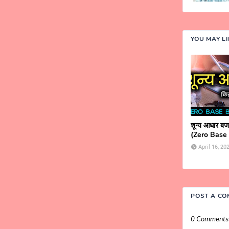
YOU MAY L
शून्य आधार बजट
(Zero Base
April 16, 20
POST A C
0 Comments