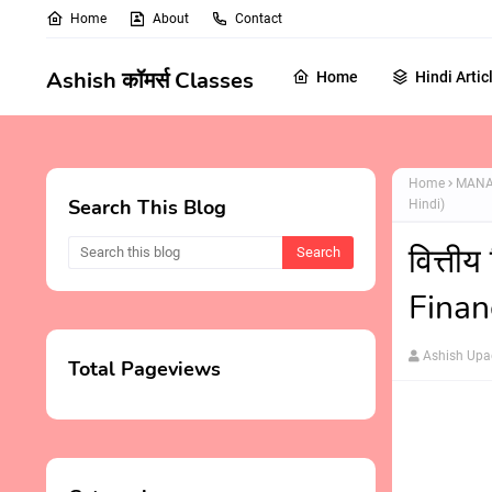
Home
About
Contact
Ashish कॉमर्स Classes
Home
Hindi Artic
Home
MANA
Search This Blog
Hindi)
वित्ती
Finan
Ashish Up
Total Pageviews