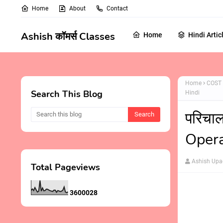
Home
About
Contact
Ashish कॉमर्स Classes
Home
Hindi Artic
Home
COST
Search This Blog
Hindi
परिचाल
Opera
Ashish Up
Total Pageviews
3
6
0
0
0
2
8