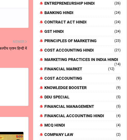
ENTREPRENEURSHIP HINDI
(26)
BANKING HINDI
(24)
CONTRACT ACT HINDI
(24)
GST HINDI
(24)
PRINCIPLES OF MARKETING
(23)
NEWER
पीय प्रश्न हिन्दी में
COST ACCOUNTING HINDI
(21)
MARKETING PRACTICES IN INDIA HINDI
(14)
FINANCIAL MARKET
(12)
COST ACCOUNTING
(9)
KNOWLEDGE BOOSTER
(9)
DDU SPECIAL
(5)
FINANCIAL MANAGEMENT
(5)
FINANCIAL ACCOUNTING HINDI
(4)
MCQ HINDI
(4)
COMPANY LAW
(2)