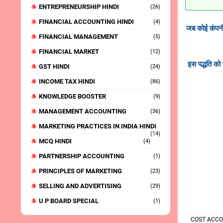
ENTREPRENEURSHIP HINDI
(26)
FINANCIAL ACCOUNTING HINDI
(4)
जब कोई कंपनी 
FINANCIAL MANAGEMENT
(5)
FINANCIAL MARKET
(12)
इस पद्धति को 
GST HINDI
(24)
INCOME TAX HINDI
(86)
KNOWLEDGE BOOSTER
(9)
MANAGEMENT ACCOUNTING
(36)
MARKETING PRACTICES IN INDIA HINDI
(14)
MCQ HINDI
(4)
PARTNERSHIP ACCOUNTING
(1)
PRINCIPLES OF MARKETING
(23)
SELLING AND ADVERTISING
(29)
U P BOARD SPECIAL
(1)
COST ACCO